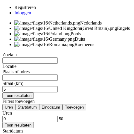
Registreren
Inloggen
Nederlands
Engels
Pools
Duits
Roemeens
Zoeken
Locatie
Plaats of adres
Straal (km)
Toon resultaten
Filters toevoegen
Uren
Startdatum
Einddatum
Toevoegen
Uren
Toon resultaten
Startdatum