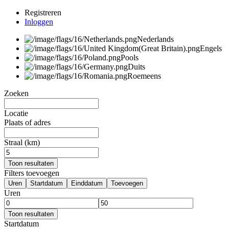
Registreren
Inloggen
Nederlands
Engels
Pools
Duits
Roemeens
Zoeken
Locatie
Plaats of adres
Straal (km)
Toon resultaten
Filters toevoegen
Uren
Startdatum
Einddatum
Toevoegen
Uren
Toon resultaten
Startdatum